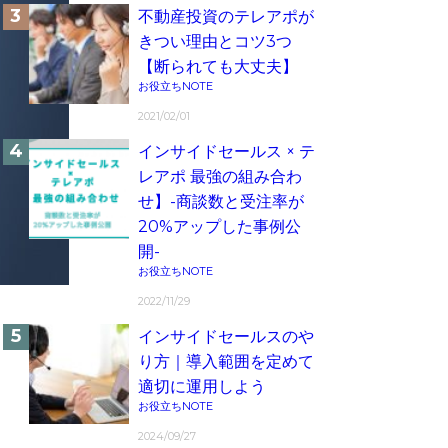
不動産投資のテレアポが
きつい理由とコツ3つ
【断られても大丈夫】
お役立ちNOTE
2021/02/01
インサイドセールス × テ
レアポ 最強の組み合わ
せ】-商談数と受注率が
20%アップした事例公
開-
お役立ちNOTE
2022/11/29
インサイドセールスのや
り方｜導入範囲を定めて
適切に運用しよう
お役立ちNOTE
2024/09/27