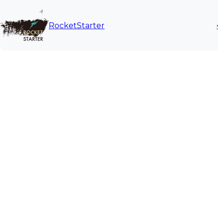
内
容
RocketStarter
を
ス
キ
ッ
プ