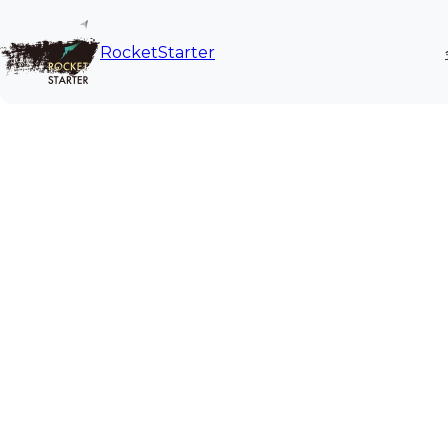
内
容
RocketStarter
を
ス
キ
ッ
プ