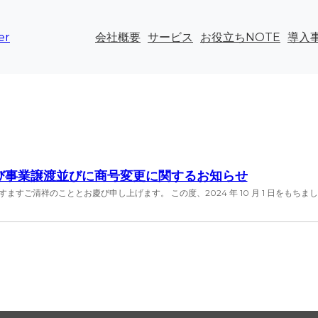
er
会社概要
サービス
お役立ちNOTE
導入
び事業譲渡並びに商号変更に関するお知らせ
すますご清祥のこととお慶び申し上げます。 この度、2024 年 10 月 1 日をもちま