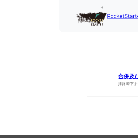
内
容
RocketStart
を
ス
キ
ッ
プ
合併及
拝啓 時下ま